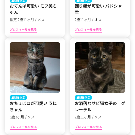
里親様決定
里親様決定
おてんば可愛い モフ美ち
困り顔が可愛い パドシャ
ゃん
君
推定
2歳11ヶ月 /
メス
2歳11ヶ月 /
オス
プロフィールを見る
プロフィールを見る
里親様決定
里親様決定
おちょぼ口が可愛い うに
お洒落なサビ猫女子の グ
ちゃん
レーテル
6歳3ヶ月 /
メス
2歳11ヶ月 /
メス
プロフィールを見る
プロフィールを見る