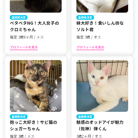
里親様決定
里親様決定
ベタベタNG！大人女子の
妹大好き！食いしん坊な
クロミちゃん
ソルト君
推定
3歳6ヶ月 /
メス
推定
3歳 /
オス
プロフィールを見る
プロフィールを見る
里親様決定
里親様決定
抱っこ大好き！サビ猫の
魅惑のオッドアイが魅力
シュガーちゃん
（佐神）弾くん
推定
3歳 /
メス
3歳2ヶ月 /
オス