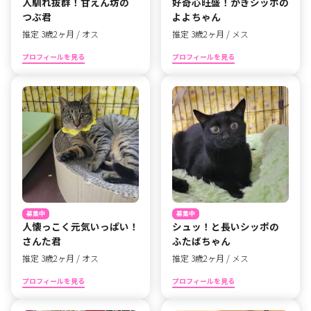
人馴れ抜群！甘えん坊の
好奇心旺盛！かぎシッポの
つぶ君
よよちゃん
推定
3歳2ヶ月 /
オス
推定
3歳2ヶ月 /
メス
プロフィールを見る
プロフィールを見る
募集中
募集中
人懐っこく元気いっぱい！
シュッ！と長いシッポの
さんた君
ふたばちゃん
推定
3歳2ヶ月 /
オス
推定
3歳2ヶ月 /
メス
プロフィールを見る
プロフィールを見る