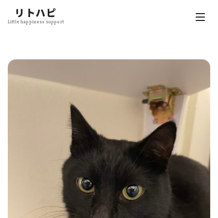
リトハピ
Little happiness support